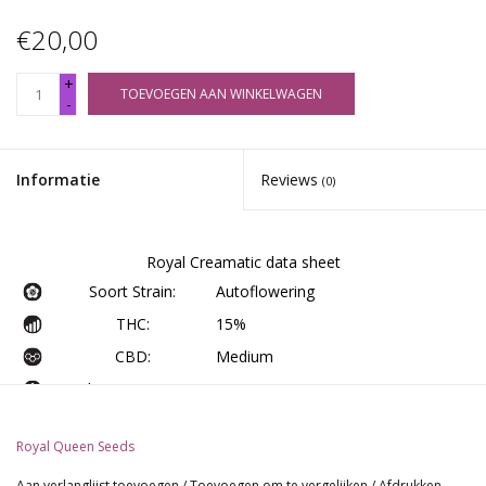
€20,00
+
TOEVOEGEN AAN WINKELWAGEN
-
Informatie
Reviews
(0)
Royal Creamatic data sheet
Soort Strain:
Autoflowering
THC:
15%
CBD:
Medium
Opbrengst Binnen:
400 - 450 gr/m2
Opbrengst Buiten:
115-165 gr/plant
Royal Queen Seeds
Hoogte Binnen:
60 - 80 cm
Aan verlanglijst toevoegen
/
Toevoegen om te vergelijken
/
Afdrukken