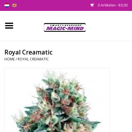
0 Artikelen - €0,00
Home
Nieuw
Royal Creamatic
HOME
/
ROYAL CREAMATIC
Smartshop
Headshop
SEEDSHOP
Health Supplies
Psychedelic