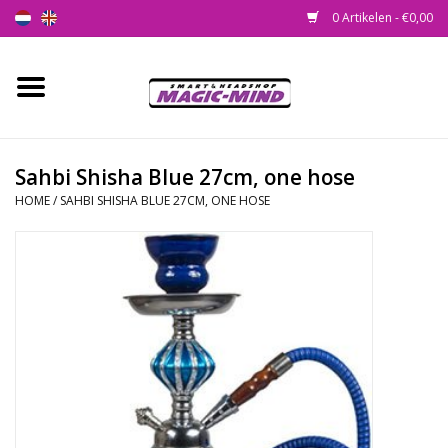
0 Artikelen - €0,00
Home
Nieuw
Sahbi Shisha Blue 27cm, one hose
HOME
/
SAHBI SHISHA BLUE 27CM, ONE HOSE
Smartshop
Headshop
SEEDSHOP
Health Supplies
Psychedelic