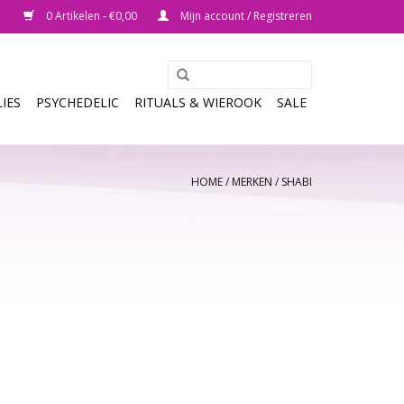
0 Artikelen - €0,00
Mijn account / Registreren
IES
PSYCHEDELIC
RITUALS & WIEROOK
SALE
HOME
/
MERKEN
/
SHABI