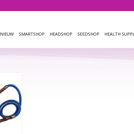
NIEUW
SMARTSHOP
HEADSHOP
SEEDSHOP
HEALTH SUPPL
27cm kun je
flair van de
ten.
it elkaar
at je hem
nt maken.
NKELWAGEN