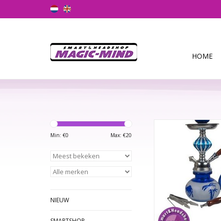
HOME
Met deze shisha van 
thuis genieten van de 
Min: €
0
Max: €
20
Arabische Nach
De hele sisha kan u
worden gehaald zod
makkelijk schoon ku
TOEVOEGEN AAN WI
NIEUW
SMARTSHOP