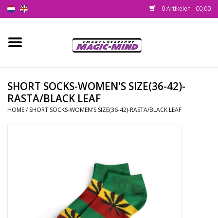
0 Artikelen - €0,00
Home
Nieuw
SHORT SOCKS-WOMEN'S SIZE(36-42)-
RASTA/BLACK LEAF
Smartshop
HOME
/
SHORT SOCKS-WOMEN'S SIZE(36-42)-RASTA/BLACK LEAF
Headshop
SEEDSHOP
Health Supplies
Psychedelic