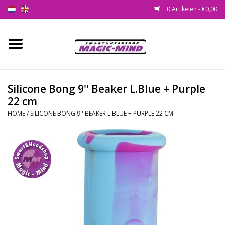
0 Artikelen - €0,00
Home
Nieuw
Silicone Bong 9'' Beaker L.Blue + Purple
22 cm
Smartshop
HOME
/
SILICONE BONG 9'' BEAKER L.BLUE + PURPLE 22 CM
Headshop
SEEDSHOP
Health Supplies
Psychedelic