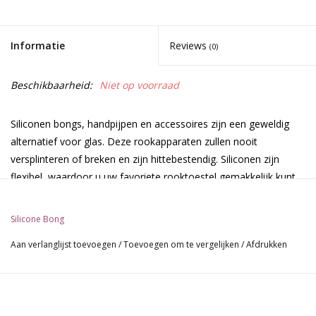
Informatie
Reviews
(0)
Beschikbaarheid:
Niet op voorraad
Siliconen bongs, handpijpen en accessoires zijn een geweldig
alternatief voor glas. Deze rookapparaten zullen nooit
versplinteren of breken en zijn hittebestendig. Siliconen zijn
flexibel, waardoor u uw favoriete rooktoestel gemakkelijk kunt
opbergen of verbergen. Perfect voor op de camping of voor elk
ander avontuurlijk avontuur in de buitenlucht waar je graag
Silicone Bong
flinke scheuren van wilt maken, maar je bent gewoon bang dat
Aan verlanglijst toevoegen
/
Toevoegen om te vergelijken
/
Afdrukken
je traditionele glas kan breken.
Extra informatie: