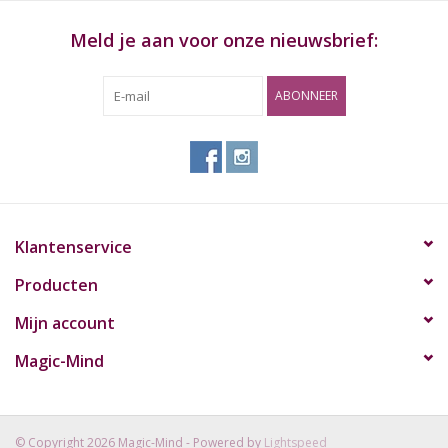
Materiaal: siliconen
Meld je aan voor onze nieuwsbrief:
Hoogte: 9 "(22 cm)
Kleur: lichtblauw + paars
ABONNEER
Inbegrepen:
Siliconen bong 9 '' beker
Klantenservice
Producten
Mijn account
Magic-Mind
© Copyright 2026 Magic-Mind - Powered by
Lightspeed