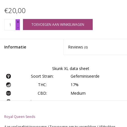
€20,00
+
TOEVOEGEN AAN WINKELWAGEN
-
Informatie
Reviews
(0)
Skunk XL data sheet
Soort Strain:
Gefeminiseerde
THC:
17%
CBD:
Medium
Opbrengst Binnen:
600 - 650 gr/m2
Opbrengst Buiten:
625-675 gr/plant
Royal Queen Seeds
Hoogte Binnen:
60 - 100 cm
Aan verlanglijst toevoegen
/
Toevoegen om te vergelijken
/
Afdrukken