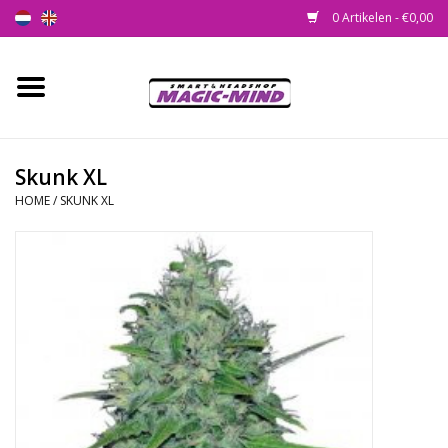
0 Artikelen - €0,00
Home
Nieuw
Skunk XL
HOME
/
SKUNK XL
Smartshop
Headshop
SEEDSHOP
Health Supplies
Psychedelic