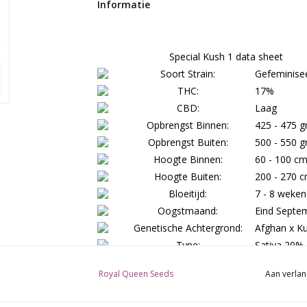
Informatie
Special Kush 1 data sheet
Soort Strain:
Gefeminise
THC:
17%
CBD:
Laag
Opbrengst Binnen:
425 - 475 g
Opbrengst Buiten:
500 - 550 g
Hoogte Binnen:
60 - 100 c
Hoogte Buiten:
200 - 270 
Bloeitijd:
7 - 8 weken
Oogstmaand:
Eind Septe
Genetische Achtergrond:
Afghan x K
Type:
Sativa 20% 
Fysiek Ont
Effect:
Royal Queen Seeds
Aan verlan
Stoned, Zw
Klimaat:
Warm