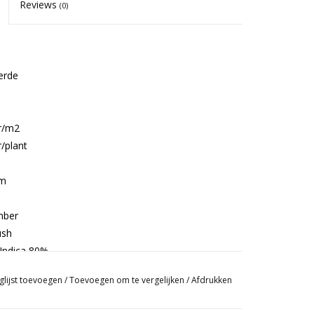
Reviews
(0)
erde
r/m2
r/plant
m
cm
mber
ush
Indica 80%
spannend,
glijst toevoegen
/
Toevoegen om te vergelijken
/
Afdrukken
aar