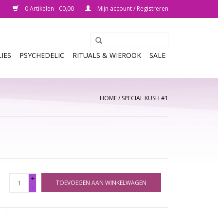
0 Artikelen - €0,00
Mijn account / Registreren
IES
PSYCHEDELIC
RITUALS & WIEROOK
SALE
HOME
/
SPECIAL KUSH #1
+
TOEVOEGEN AAN WINKELWAGEN
-