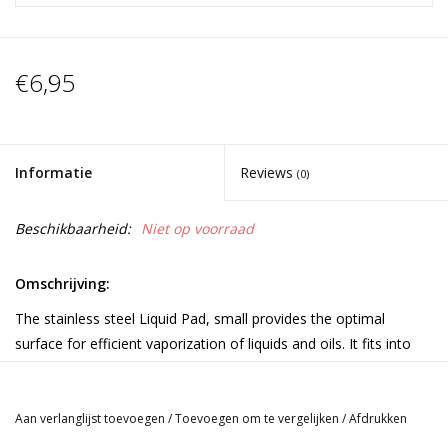
€6,95
Informatie
Reviews
(0)
Beschikbaarheid:
Niet op voorraad
Omschrijving:
The stainless steel Liquid Pad, small provides the optimal
surface for efficient vaporization of liquids and oils. It fits into
the EASY VALVE Filling Chamber Reducer, but not into the
Dosing Capsules.
Aan verlanglijst toevoegen
/
Toevoegen om te vergelijken
/
Afdrukken
Inhoud: