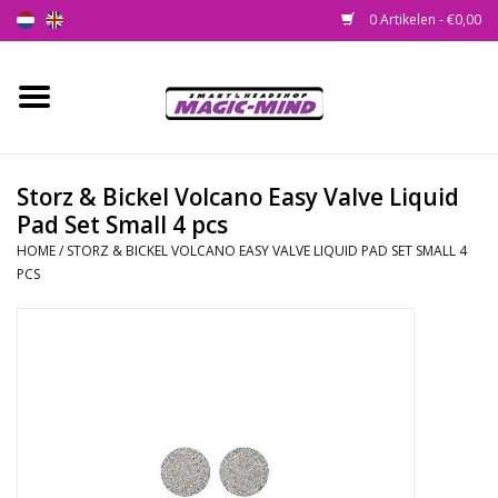
0 Artikelen - €0,00
Home
Nieuw
Storz & Bickel Volcano Easy Valve Liquid
Pad Set Small 4 pcs
Smartshop
HOME
/
STORZ & BICKEL VOLCANO EASY VALVE LIQUID PAD SET SMALL 4
PCS
Headshop
SEEDSHOP
Health Supplies
Psychedelic