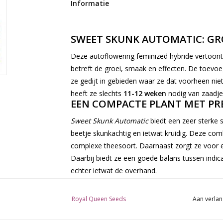
Informatie
SWEET SKUNK AUTOMATIC: GRO
Deze autoflowering feminized hybride vertoon
betreft de groei, smaak en effecten. De toevoe
ze gedijt in gebieden waar ze dat voorheen niet 
heeft ze slechts
11-12 weken
nodig van zaadje
EEN COMPACTE PLANT MET PR
Sweet Skunk Automatic
biedt een zeer sterke s
beetje skunkachtig en ietwat kruidig. Deze com
complexe theesoort. Daarnaast zorgt ze voor 
Daarbij biedt ze een goede balans tussen indica,
echter ietwat de overhand.
Sweet Skunk Automatic
brengt gemiddeld zo'n
Royal Queen Seeds
Aan verlan
minder, afhankelijk van de omgeving. Binnenk
kunnen
450g/m²
behalen. De soort bereikt ee