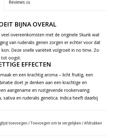
Reviews
(0)
EIT BIJNA OVERAL
t veel overeenkomsten met de originele Skunk wat
ging van ruderalis genen zorgen er echter voor dat
kon. Deze snelle variëteit volgroeit in no time. Zo
 tot oogst.
ETTIGE EFFECTEN
maak en een krachtig aroma – licht fruitig, een
binatie doet je denken aan een krachtige en
een aangename en rustgevende rookervaring.
 sativa en ruderalis genetica. Indica heeft daarbij
60–110g/plant
op, soms iets meer en soms iets
glijst toevoegen
/
Toevoegen om te vergelijken
/
Afdrukken
wekers die hun kweek goed op orde hebben,
n goede hoogte van zo'n
60–100cm
. Daarmee past