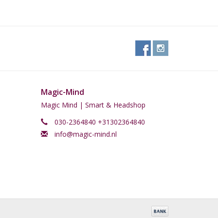
nste balkons. Kwekers stellen het vooral op prijs
edt, zonder de complicaties bij de kweek van een
t
ing
Magic-Mind
Magic Mind | Smart & Headshop
gr/m2
030-2364840 +31302364840
lant
info@magic-mind.nl
m
n
ks after
x Critical x