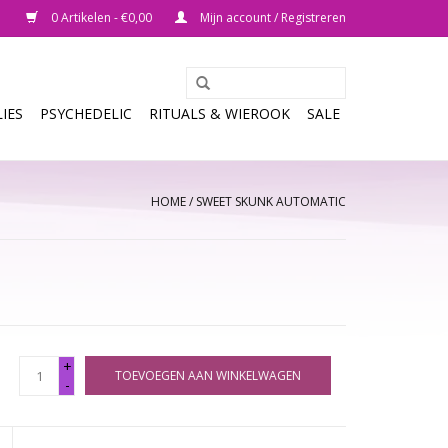
0 Artikelen - €0,00
Mijn account / Registreren
IES
PSYCHEDELIC
RITUALS & WIEROOK
SALE
HOME
/
SWEET SKUNK AUTOMATIC
+
TOEVOEGEN AAN WINKELWAGEN
-