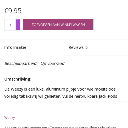
€9,95
+
TOEVOEGEN AAN WINKELWAGEN
-
Informatie
Reviews
(0)
Beschikbaarheid:
Op voorraad
Omschrijving:
De Weezy is een luxe, aluminium pijpje voor wie moeiteloos
volledig tabaksvrij wil genieten. Vul de herbruikbare Jack-Pods
capsule en je bent direct klaar om te roken, zonder draaien,
zonder gedoe. Compatibel met de C-Tip active filter voor een
zachtere rook met minder schadelijke stoffen en vollere smaak.
Weezy
Lengte: 10,5 cm
Aan verlanglijst toevoegen
/
Toevoegen om te vergelijken
/
Afdrukken