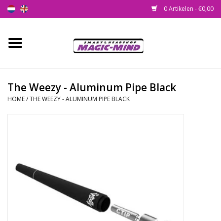
0 Artikelen - €0,00
Home
Nieuw
The Weezy - Aluminum Pipe Black
HOME
/
THE WEEZY - ALUMINUM PIPE BLACK
Smartshop
Headshop
SEEDSHOP
Health Supplies
Psychedelic