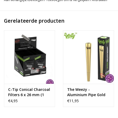
Aluminium
1 Jack-pod, 1 C-Tip en reinigingswab inbegrepen
Reinig en vervang C-tip na ±5 keer gebruik
Gerelateerde producten
Jack-pod en Weezy zijn gemakkelijk te reinigen met alcohol
C-Tip Conical Charcoal
The Weezy -
Filters 6 x 26 mm (1
Aluminium Pipe Gold
packs 25 tips )
€4,95
€11,95