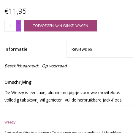
€11,95
+
TOEVOEGEN AAN WINKELWAGEN
-
Informatie
Reviews
(0)
Beschikbaarheid:
Op voorraad
Omschrijving:
De Weezy is een luxe, aluminium pijpje voor wie moeiteloos
volledig tabaksvrij wil genieten. Vul de herbruikbare Jack-Pods
capsule en je bent direct klaar om te roken, zonder draaien,
zonder gedoe. Compatibel met de C-Tip active filter voor een
zachtere rook met minder schadelijke stoffen en vollere smaak.
Weezy
Lengte: 10,5 cm
Aan verlanglijst toevoegen
/
Toevoegen om te vergelijken
/
Afdrukken