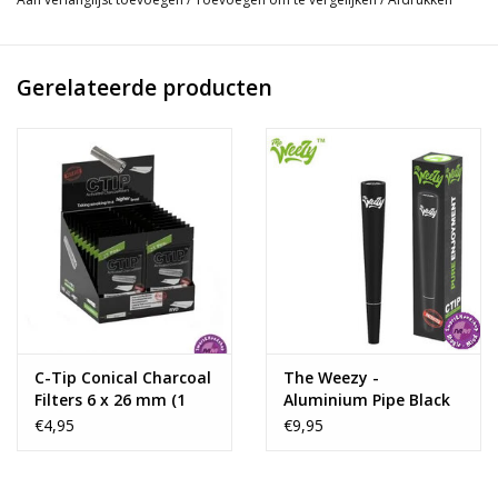
Aluminium
1 Jack-pod, 1 C-Tip en reinigingswab inbegrepen
Reinig en vervang C-tip na ±5 keer gebruik
Gerelateerde producten
Jack-pod en Weezy zijn gemakkelijk te reinigen met alcohol
C-Tip Conical Charcoal
The Weezy -
Filters 6 x 26 mm (1
Aluminium Pipe Black
packs 25 tips )
€4,95
€9,95