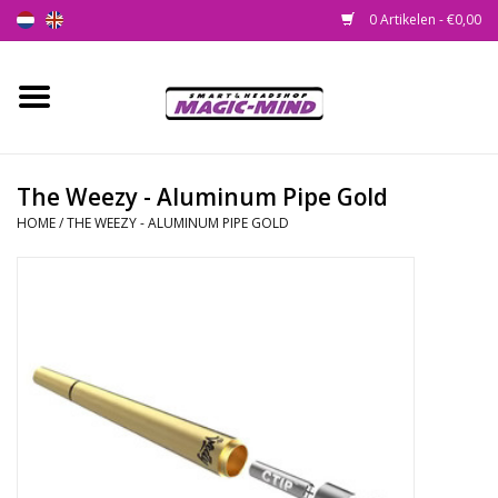
0 Artikelen - €0,00
Home
Nieuw
The Weezy - Aluminum Pipe Gold
HOME
/
THE WEEZY - ALUMINUM PIPE GOLD
Smartshop
Headshop
SEEDSHOP
Health Supplies
Psychedelic