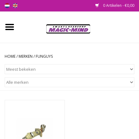
0 Artikelen - €0,00
Home
Nieuw
HOME
/
MERKEN
/
FUNGUYS
Smartshop
Headshop
SEEDSHOP
Health Supplies
Psychedelic