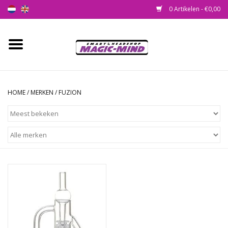
0 Artikelen - €0,00
Home
Nieuw
HOME
/
MERKEN
/
FUZION
Smartshop
Headshop
SEEDSHOP
Health Supplies
Psychedelic