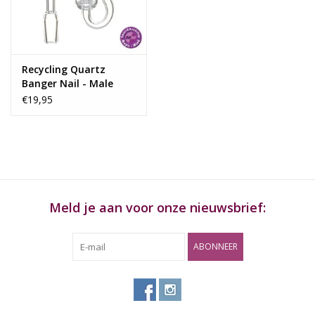
Rituals & Wierook
Sale
Recycling Quartz
Banger Nail - Male
19mm
€19,95
Meld je aan voor onze nieuwsbrief:
ABONNEER