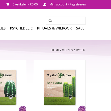
0 Artikelen - €0,00
Mijn account / Registreren
IES
PSYCHEDELIC
RITUALS & WIEROOK
SALE
HOME
/
MERKEN
/
MYSTIC
Trichocereus
San Pedro T bridgesii zaden - 100
 zaden zijn
stuks
ar en daarom
Met deze speciale cactuszaden
eschikt om te
kun je je eigen
en groeien heel
mescalinecactussen kweken.
 duurt meerdere
TOEVOEGEN AAN WINKELWAGEN
e geoogst kunnen
den.
N WINKELWAGEN