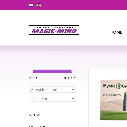
HOME
Peruvian Torch (Tri
Peruvianus) zade
Min: €
0
Max: €
15
levensvatbaar en
uitstekend geschi
kweken. De zaden gr
langzaam. Het duur
jaren voordat ze geo
worden.
NIEUW
Groei instruct
SMARTSHOP