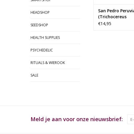
Gebruik een kweekkas
TOEVOEGEN AAN WI
San Pedro Peruvi
HEADSHOP
(Trichocereus
Peruvianus) seed
€14,95
SEEDSHOP
HEALTH SUPPLIES
PSYCHEDELIC
RITUALS & WIEROOK
SALE
Meld je aan voor onze nieuwsbrief: