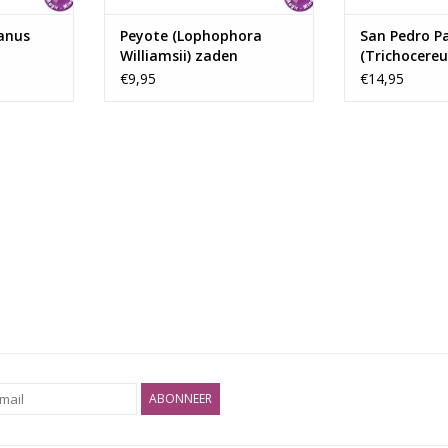
t. Vul ...
plastic ba...
NKELWAGEN
TOEVOEGEN AAN WINKELWAGEN
anus
Peyote (Lophophora
San Pedro P
Williamsii) zaden
(Trichocereu
s
zaden
€9,95
€14,95
ABONNEER