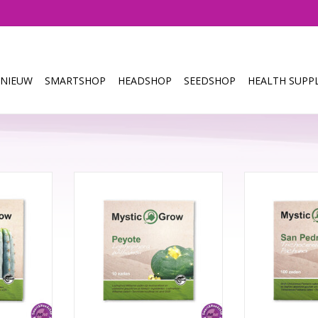
NIEUW
SMARTSHOP
HEADSHOP
SEEDSHOP
HEALTH SUPPL
chocereus
Peyote (Lophophora Williamsii)
San Pedro (
n zijn
zaden zijn levensvatbaar en
Pachanoi)
 daarom
daarom uitstekend geschikt om
levensvatba
kt om te
te kweken. De zaden groeien heel
uitstekend g
oeien heel
langzaam. Het duurt meerdere
kweken. De zad
t meerdere
jaren voordat ze geoogst kunnen
langzaam. Het
ogst kunnen
worden.
jaren voordat z
wor
Groei instructies
TOEVOEGEN AA
ies
Gebruik een kweekkast. Vul