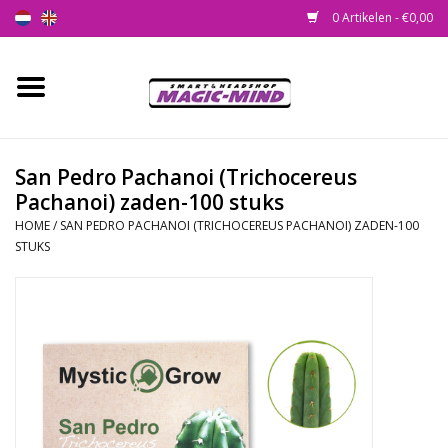
0 Artikelen - €0,00
Home
Nieuw
San Pedro Pachanoi (Trichocereus
Pachanoi) zaden-100 stuks
Smartshop
HOME
/
SAN PEDRO PACHANOI (TRICHOCEREUS PACHANOI) ZADEN-100
STUKS
Headshop
SEEDSHOP
Health Supplies
Psychedelic