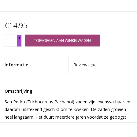
€14,95
+
TOEVOEGEN AAN WINKELWAGEN
-
Informatie
Reviews
(0)
Omschrijving:
San Pedro (Trichocereus Pachanoi) zaden zijn levensvatbaar en
daarom uitstekend geschikt om te kweken. De zaden groeien
heel langzaam. Het duurt meerdere jaren voordat ze geoogst
kunnen worden.