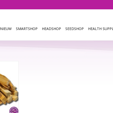
NIEUW
SMARTSHOP
HEADSHOP
SEEDSHOP
HEALTH SUPPL
nto) wordt
ruikt. Dit
geeft een
wanneer het
Het wordt
anen bij
 en het
ebeden.
NKELWAGEN