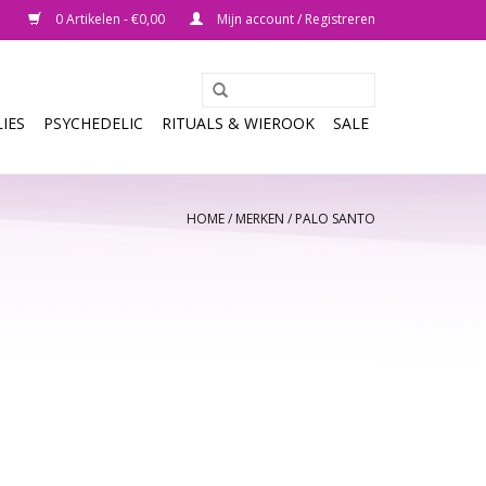
0 Artikelen - €0,00
Mijn account / Registreren
IES
PSYCHEDELIC
RITUALS & WIEROOK
SALE
HOME
/
MERKEN
/
PALO SANTO