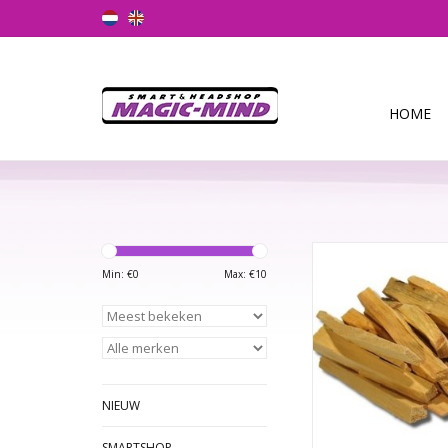
HOME
Heilig Hout (Palo Sa
net zoals wierook geb
Min: €
0
Max: €
10
100% zuivere hout 
heerlijke zoete geur 
wordt aangestoken. 
gebruikt door sjam
zuiveringsrituelen
uitspreken van g
NIEUW
TOEVOEGEN AAN WI
SMARTSHOP