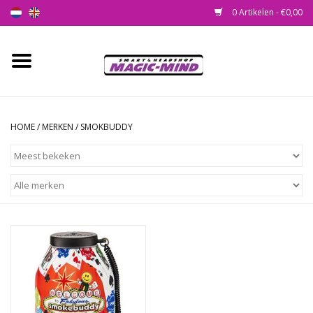
0 Artikelen - €0,00
Home
Nieuw
HOME
/
MERKEN
/
SMOKBUDDY
Smartshop
Headshop
SEEDSHOP
Health Supplies
Psychedelic