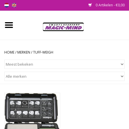
0 Artikelen - €0,00
Home
Nieuw
HOME
/
MERKEN
/
TUFF-WEIGH
Smartshop
Headshop
SEEDSHOP
Health Supplies
Psychedelic