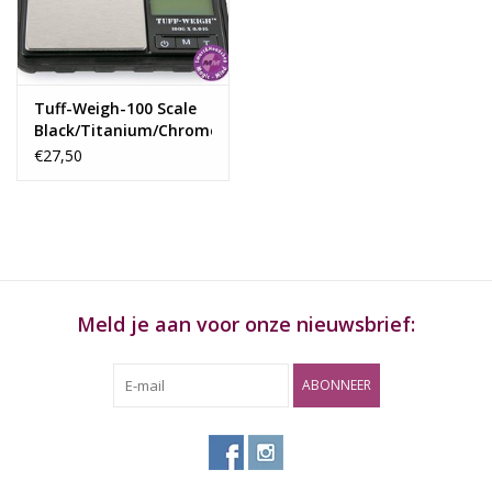
Rituals & Wierook
Sale
Tuff-Weigh-100 Scale
Black/Titanium/Chrome
100 X 0,01Gr
€27,50
Meld je aan voor onze nieuwsbrief:
ABONNEER