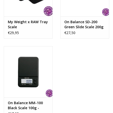
My Weight x RAW Tray
On Balance SD-200
Scale
Green Slide Scale 200g
x 0,01
€29,95
€27,50
On Balance MM-100
Black Scale 100g -
0,01g