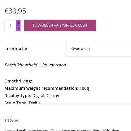
€39,95
+
TOEVOEGEN AAN WINKELWAGEN
-
Informatie
Reviews
(0)
Beschikbaarheid:
Op voorraad
Omschrijving:
Maximum weight recommendation:
100g
Display type:
Digital Display
Scale Type:
Digital
power source:
Battery
Function:
Weight Measuring
TN Serie
Material:
Stainless Steel+SS
Aan verlanglijst toevoegen
/
Toevoegen om te vergelijken
/
Afdrukken