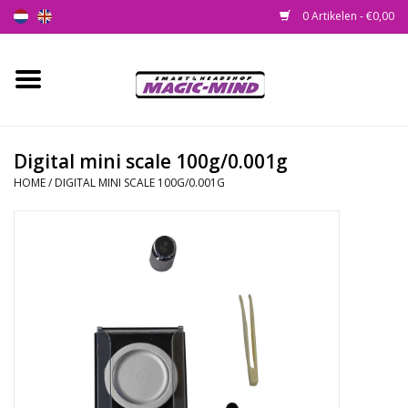
0 Artikelen - €0,00
Home
Nieuw
Digital mini scale 100g/0.001g
HOME
/
DIGITAL MINI SCALE 100G/0.001G
Smartshop
Headshop
SEEDSHOP
Health Supplies
Psychedelic