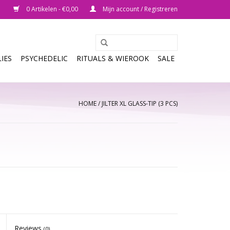
0 Artikelen - €0,00
Mijn account / Registreren
IES
PSYCHEDELIC
RITUALS & WIEROOK
SALE
HOME
/
JILTER XL GLASS-TIP (3 PCS)
Reviews
(0)