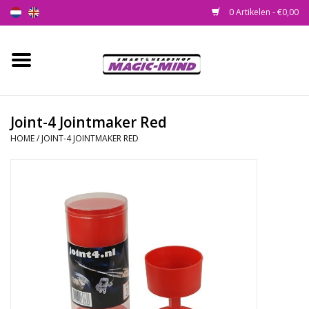
0 Artikelen - €0,00
Home
Nieuw
Joint-4 Jointmaker Red
HOME
/
JOINT-4 JOINTMAKER RED
Smartshop
Headshop
SEEDSHOP
Health Supplies
Psychedelic