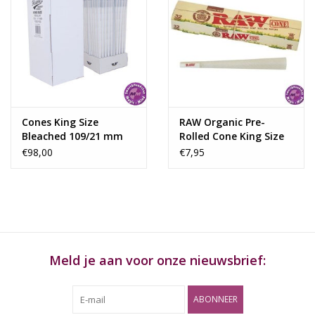
Cones King Size
RAW Organic Pre-
Bleached 109/21 mm
Rolled Cone King Size
1000 St. Flamez
109mm 32 pc
€98,00
€7,95
Meld je aan voor onze nieuwsbrief:
ABONNEER