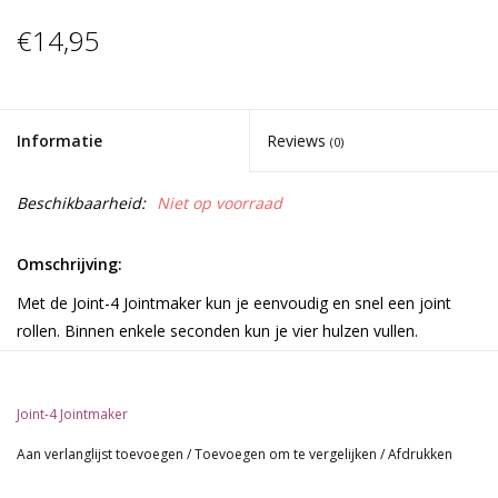
€14,95
Informatie
Reviews
(0)
Beschikbaarheid:
Niet op voorraad
Omschrijving:
Met de Joint-4 Jointmaker kun je eenvoudig en snel een joint
rollen. Binnen enkele seconden kun je vier hulzen vullen.
Kenmerken:
Joint-4 Jointmaker
4 joint tegelijk maken
Aan verlanglijst toevoegen
/
Toevoegen om te vergelijken
/
Afdrukken
Handige tool voor coffeeshops