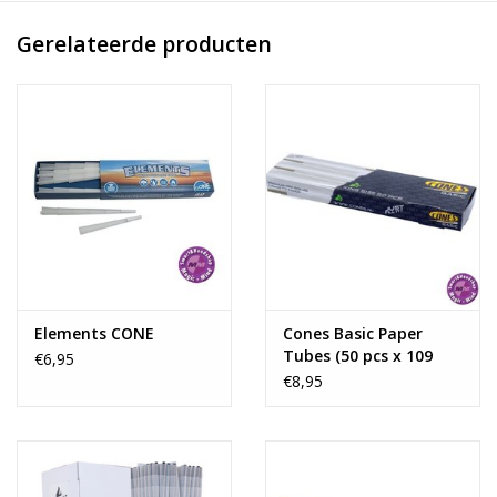
Materiaal: Plastic
Gerelateerde producten
Kleur:
Rood
Inhoud:
Joint-4 Jointmaker
Elements CONE
Cones Basic Paper
Tubes (50 pcs x 109
€6,95
mm Box)
€8,95