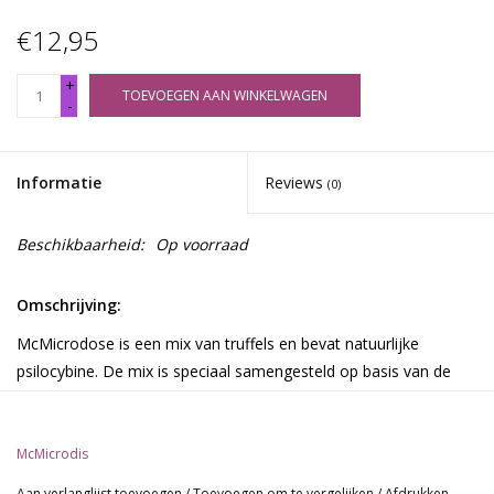
€12,95
+
TOEVOEGEN AAN WINKELWAGEN
-
Informatie
Reviews
(0)
Beschikbaarheid:
Op voorraad
Omschrijving:
McMicrodose is een mix van truffels en bevat natuurlijke
psilocybine. De mix is speciaal samengesteld op basis van de
beste eigenschappen voor microdosing. Microdoseren was nog
nooit zo betrouwbaar en effectief!
McMicrodis
Deze 2 x 5 grams verpakking is ideaal voor beginnende
gebruikers die voor het eerst willen experimenteren met
Aan verlanglijst toevoegen
/
Toevoegen om te vergelijken
/
Afdrukken