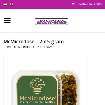
0 Artikelen - €0,00
Home
Nieuw
McMicrodose – 2 x 5 gram
HOME
/
MCMICRODOSE – 2 X 5 GRAM
Smartshop
Headshop
SEEDSHOP
Health Supplies
Psychedelic