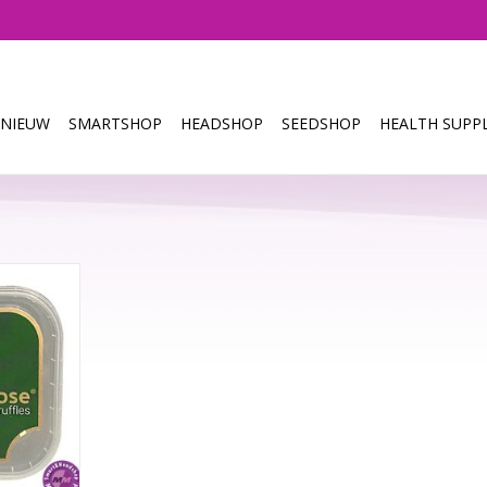
NIEUW
SMARTSHOP
HEADSHOP
SEEDSHOP
HEALTH SUPPL
 mix van
tuurlijke
s speciaal
is van de
pen voor
oseren was
uwbaar en
NKELWAGEN