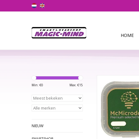
HOME
McMicrodose is een
truffels en bevat na
Min: €
0
Max: €
15
psilocybine. De mix i
samengesteld op bas
beste eigenschap
microdosing. Microd
nog nooit zo betro
effectief!
NIEUW
TOEVOEGEN AAN WI
SMARTSHOP