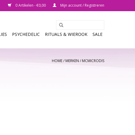
0 Artikelen - €0,00
Mijn account / Registreren
IES
PSYCHEDELIC
RITUALS & WIEROOK
SALE
HOME
/
MERKEN
/
MCMICRODIS