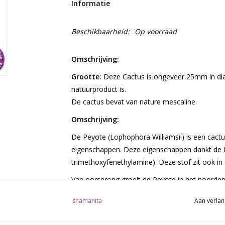
Informatie
Beschikbaarheid:
Op voorraad
Omschrijving:
Grootte:
Deze Cactus is ongeveer 25mm in dia
natuurproduct is.
De cactus bevat van nature mescaline.
Omschrijving:
De Peyote (Lophophora Williamsii) is een cactu
eigenschappen. Deze eigenschappen dankt de Pe
trimethoxyfenethylamine). Deze stof zit ook in
Van oorsprong groeit de Peyote in het noorden
Staten. Hier wordt de plant al eeuwenlang gebru
shamanita
Aan verlan
cactus heeft geen stekel en wordt verder geken
bloeiperiode verschijnt. De Peyote groeit lang