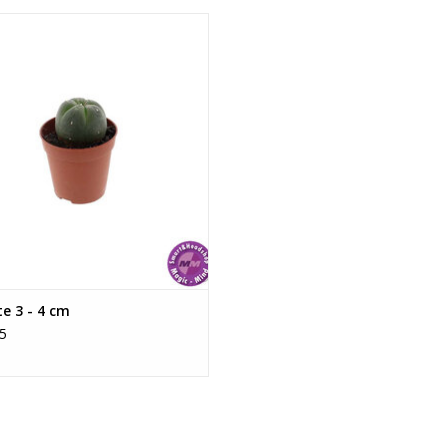
De cactussen kunnen op meerdere manieren ge
Peyote 3 - 4 cm
ze Cactus is ongeveer 35mm in
gesneden en kunnen zowel gedroogd als vers g
er, het formaat kan afwijken omdat
centimeter breed en het is gebruikelijk om ze 0
het een natuurproduct is.
van de cactussen thee te zetten. De smaak word
ctus bevat van nature mescaline.
Werking:
EVOEGEN AAN WINKELWAGEN
Mescaline is een hallucinogene stof. Dit tripm
zorgt er bijvoorbeeld voor dat dingen anders ziet
Mescaline begint zo’n 30-60 minuten na innam
vervolgens al onaangenaam worden ervaren. De 
Hier moet je even doorheen! Wat volgt is een z
kunnen kleuren intenser zijn en objecten tot l
ervaren worden door een uniek filter. De piek v
e 3 - 4 cm
je redelijk nuchter. Een flinke ervaring dus!
5
Waarschuwing:
De Peyote cactus bevat Mescaline, een psycho
eigenschappen van deze stof kunnen intense ha
onderschat worden, ga daarom altijd verstand