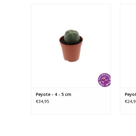
Peyote - 4 - 5 cm
Grootte: Deze Cactus is ongeveer 55mm in
De
diameter, het formaat kan afwijken omdat
diamet
het een natuurproduct is.
De cactus bevat van nature mescaline.
De ca
TOEVOEGEN AAN WINKELWAGEN
TO
Peyote - 4 - 5 cm
Peyot
€34,95
€24,9