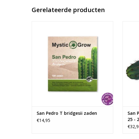
Gerelateerde producten
San Pedro T bridgesii zaden - 100 stuks
San Pe
Met deze speciale cactuszaden kun je je
Deze C
eigen mescalinecactussen kweken.
form
TOEVOEGEN AAN WINKELWAGEN
De ca
TO
San Pedro T bridgesii zaden
San P
25 - 
€14,95
€32,9