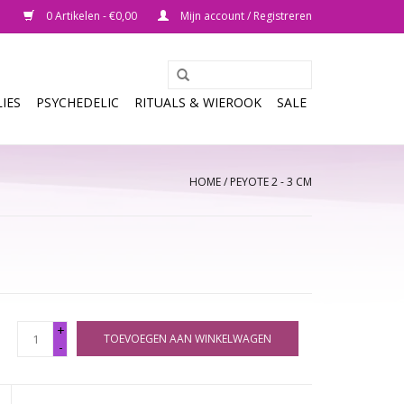
0 Artikelen - €0,00
Mijn account / Registreren
IES
PSYCHEDELIC
RITUALS & WIEROOK
SALE
HOME
/
PEYOTE 2 - 3 CM
+
TOEVOEGEN AAN WINKELWAGEN
-