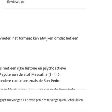
Reviews
(0)
meter, het formaat kan afwijken omdat het een
s met een rijke historie en psychoactieve
yote aan de stof Mescaline (3, 4, 5-
 andere cactussen zoals de San Pedro.
 van Mexico en in het zuiden van de Verenigde
ikt tijdens religieuze rituelen. Deze bolvormige
glijst toevoegen
/
Toevoegen om te vergelijken
/
Afdrukken
merkt door een kleine roze bloem die tijdens de
zaam en is na 8 tot 15 jaar groot genoeg voor