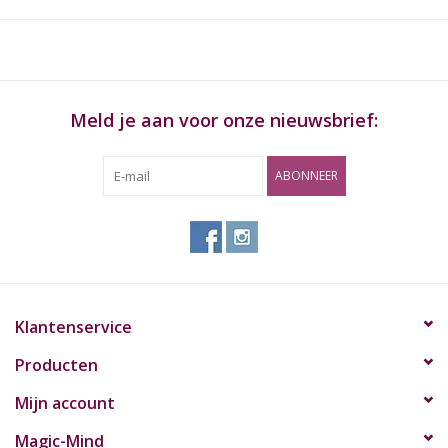
buitenkleuren die elk twee mogelijke binnenkleuren hebben.
Materiaal: Leer
Kleur: Zwart
Inhoud:
Pouchz Shiny Black Outside With Black Inside
Meld je aan voor onze nieuwsbrief:
ABONNEER
Klantenservice
Producten
Mijn account
Magic-Mind