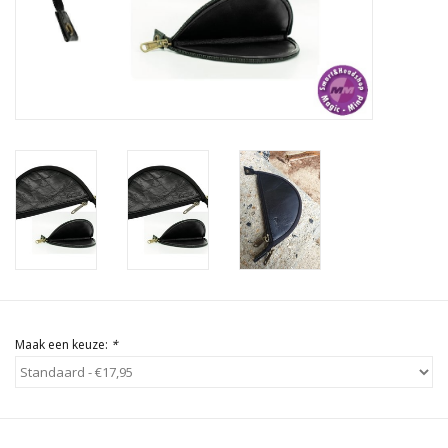
Rituals & Wierook
Sale
Maak een keuze:
*