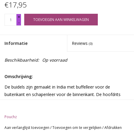
€17,95
+
TOEVOEGEN AAN WINKELWAGEN
-
Informatie
Reviews
(0)
Beschikbaarheid:
Op voorraad
Omschrijving:
De buidels zijn gemaakt in India met buffelleer voor de
buitenkant en schapenleer voor de binnenkant. De hoofdrits
opent om een draagbaar oppervlak te onthullen voor het
voorbereiden en rollen. De tweede rits is een zak voor het
opbergen van kleine items, zoals vloei en filtertips.
Pouchz
Pouch zijn er in acht variaties. Deze omvatten vier verschillende
Aan verlanglijst toevoegen
/
Toevoegen om te vergelijken
/
Afdrukken