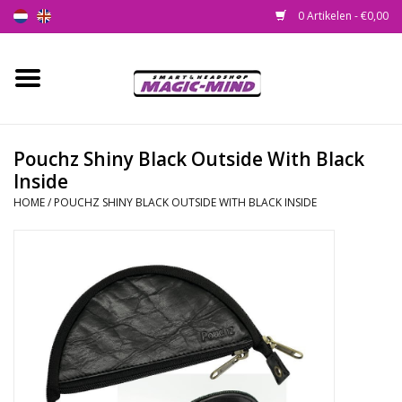
0 Artikelen - €0,00
Home
Nieuw
Pouchz Shiny Black Outside With Black
Inside
Smartshop
HOME
/
POUCHZ SHINY BLACK OUTSIDE WITH BLACK INSIDE
Headshop
SEEDSHOP
Health Supplies
Psychedelic