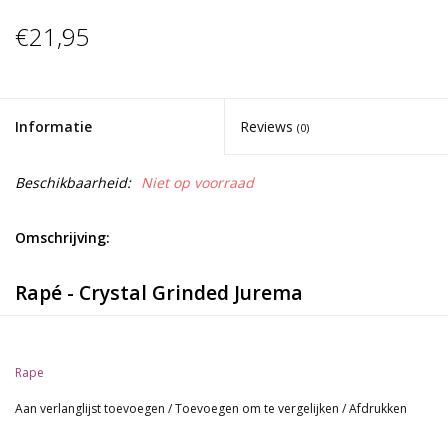
€21,95
Informatie
Reviews
(0)
Beschikbaarheid:
Niet op voorraad
Omschrijving:
Rapé - Crystal Grinded Jurema
Overweldig sterke Rapé. Onze favoriet! Deze krachtige Rapé is
vermalen met gebruik van kristallen. Dit is een nieuwe techniek
Rape
om de kracht en de intenties van de gebruiker te versterken.
Jurema (Mimosa Hostilis) is een traditionele Rapé van de
Aan verlanglijst toevoegen
/
Toevoegen om te vergelijken
/
Afdrukken
veelzijdige Mimosa hostilis plant. Zeer sterke Rapé!