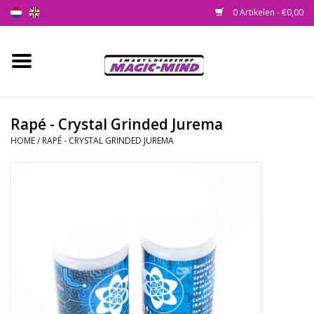
0 Artikelen - €0,00
Home
Nieuw
Rapé - Crystal Grinded Jurema
HOME
/
RAPÉ - CRYSTAL GRINDED JUREMA
Smartshop
Headshop
SEEDSHOP
Health Supplies
Psychedelic