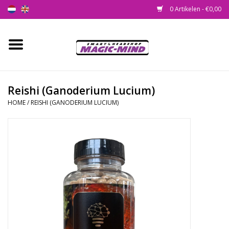
0 Artikelen - €0,00
Home
Nieuw
Reishi (Ganoderium Lucium)
HOME
/
REISHI (GANODERIUM LUCIUM)
Smartshop
Headshop
SEEDSHOP
Health Supplies
Psychedelic