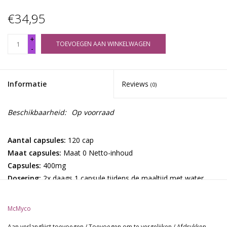
€34,95
+
TOEVOEGEN AAN WINKELWAGEN
-
Informatie
Reviews
(0)
Beschikbaarheid:
Op voorraad
Aantal capsules:
120 cap
Maat capsules:
Maat 0 Netto-inhoud
Capsules:
400mg
Dosering:
2x daags 1 capsule tijdens de maaltijd met water
innemen.
McMyco
Nederlandse namen:
Japanse Lakzwam, koning der kruiden.
Aan verlanglijst toevoegen
/
Toevoegen om te vergelijken
/
Afdrukken