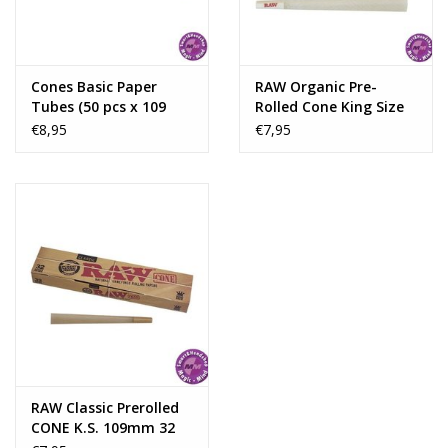
Cones Basic Paper
RAW Organic Pre-
Tubes (50 pcs x 109
Rolled Cone King Size
mm Box)
109mm 32 pc
€8,95
€7,95
RAW Classic Prerolled
CONE K.S. 109mm 32
pcs/Box