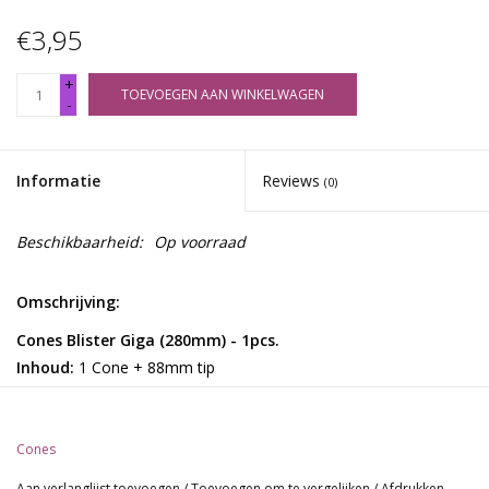
€3,95
+
TOEVOEGEN AAN WINKELWAGEN
-
Informatie
Reviews
(0)
Beschikbaarheid:
Op voorraad
Omschrijving:
Cones Blister Giga (280mm) - 1pcs.
Inhoud:
1 Cone + 88mm tip
Formaat:
280mm GIGA Size
Over Cones: De Pionier in Premium, gepantenteerde Pre-
Cones
Rolled Cones
Cones is een toonaangevend merk in de wereld van Pre Rolled
Aan verlanglijst toevoegen
/
Toevoegen om te vergelijken
/
Afdrukken