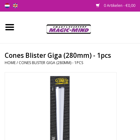
0 Artikelen - €0,00
Home
Nieuw
Cones Blister Giga (280mm) - 1pcs
HOME
/
CONES BLISTER GIGA (280MM) - 1PCS
Smartshop
Headshop
SEEDSHOP
Health Supplies
Psychedelic