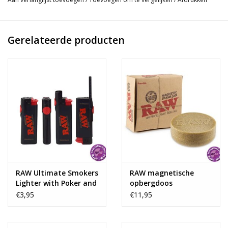
genieten elke dag van het roken van ons ongeraffineerde papier,
en we zullen het altijd puur en RAUW houden - voor zowel jou
als ons!
Gerelateerde producten
RAW Ultimate Smokers
RAW magnetische
Lighter with Poker and
opbergdoos
Windscreen
€3,95
€11,95