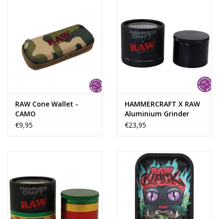
RAW Cone Wallet -
HAMMERCRAFT X RAW
CAMO
Aluminium Grinder
4parts - BLACK LARGE
€9,95
€23,95