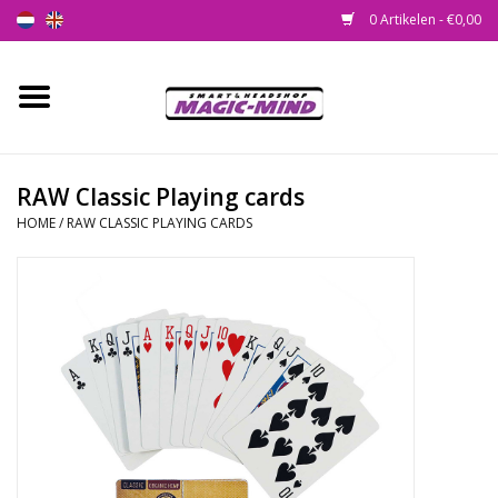
0 Artikelen - €0,00
Home
Nieuw
RAW Classic Playing cards
HOME
/
RAW CLASSIC PLAYING CARDS
Smartshop
Headshop
SEEDSHOP
Health Supplies
Psychedelic