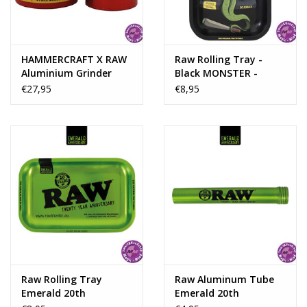
HAMMERCRAFT X RAW
Raw Rolling Tray -
Aluminium Grinder
Black MONSTER -
4parts - RASTA LARGE
Small 17.5cm x 27.5cm
€27,95
€8,95
Raw Rolling Tray
Raw Aluminum Tube
Emerald 20th
Emerald 20th
Anniversary Edition
Anniversary Edition