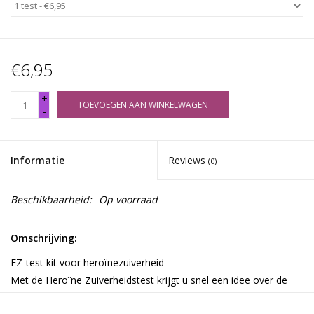
€6,95
+
TOEVOEGEN AAN WINKELWAGEN
-
Informatie
Reviews
(0)
Beschikbaarheid:
Op voorraad
Omschrijving:
EZ-test kit voor heroïnezuiverheid
Met de Heroïne Zuiverheidstest krijgt u snel een idee over de
zuiverheid van de heroïne. Open gewoon de ampul en voeg