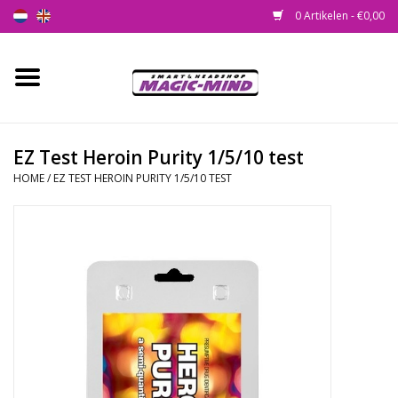
0 Artikelen - €0,00
Home
Nieuw
EZ Test Heroin Purity 1/5/10 test
HOME
/
EZ TEST HEROIN PURITY 1/5/10 TEST
Smartshop
Headshop
SEEDSHOP
Health Supplies
Psychedelic