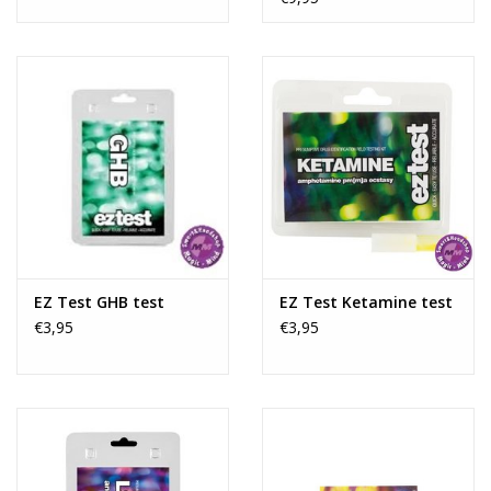
kleurenkaart die is opgenomen in de instructies in de verpakking,
om een indicatie te geven van wat er in het monster zou kunnen
zitten.
Als uw ongeopende ampul beschadigd is, neem dan contact op
met de winkel waar deze is gekocht.
Instructies:
Er zijn 4 snelle en gemakkelijke stappen om te volgen:
(1) Breek de ampul open.
(2) Steek een kleine hoeveelheid van het monster in.
EZ Test GHB test
EZ Test Ketamine test
(3) Doe het plastic deksel erop en schud goed.
€3,95
€3,95
(4) Vergelijk de kleurverandering met de grafiek.
Waarschuwing:
Denk eraan om na het testen de ampul en het monster op een
veilige manier weg te gooien.
De EZ-testkits zijn puur een leidraad om een stof te helpen