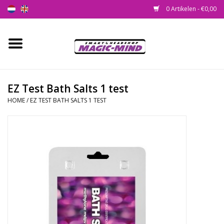
0 Artikelen - €0,00
Home
Nieuw
EZ Test Bath Salts 1 test
HOME
/
EZ TEST BATH SALTS 1 TEST
Smartshop
Headshop
SEEDSHOP
Health Supplies
Psychedelic