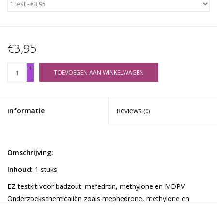
€3,95
+
TOEVOEGEN AAN WINKELWAGEN
-
Informatie
Reviews
(0)
Omschrijving:
Inhoud:
1 stuks
EZ-testkit voor badzout: mefedron, methylone en MDPV
Onderzoekschemicaliën zoals mephedrone, methylone en
MDPV worden vaak verhandeld onder namen als Bath Salts,