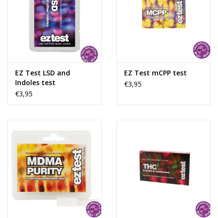
analyseren. Het wordt aangeraden om geen enkele stof aan te
raken en uitgebreide laboratoriumtests van monsters worden
aanbevolen voor meer gedetailleerde resultaten.
EZ Test LSD and
EZ Test mCPP test
Indoles test
€3,95
€3,95